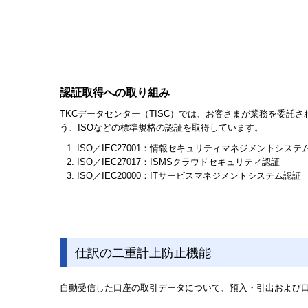
認証取得への取り組み
TKCデータセンター（TISC）では、お客さまが業務を委託
う、ISOなどの標準規格の認証を取得しています。
ISO／IEC27001：情報セキュリティマネジメントシステ
ISO／IEC27017：ISMSクラウドセキュリティ認証
ISO／IEC20000：ITサービスマネジメントシステム認証
仕訳の二重計上防止機能
自動受信した口座の取引データについて、預入・引出および