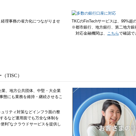
、経理事務の省力化につながりませ
TKCのFinTechサービスは、9
※都市銀行、地方銀行、第二地方銀
対応金融機関は、
こちら
で確認で
（TISC）
先企業、地方公共団体、中堅・大企業
の事態にも業務を維持・継続させるこ
キュリティ対策などインフラ面の整
監視するなど運用面でも万全な体制を
・便利”なクラウドサービスを提供し