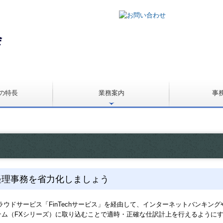
の特長
業務案内
事
法人の税務顧問
個人事業の税務顧問
病院・診療所の皆様へ
経理業務自動化支援
経営革新等認定支援機関
相続税申告・相続対策
よくある質問
経理事務を省力化しましょう
クラウドサービス「FinTechサービス」を経由して、インターネットバンキ
テム（FXシリーズ）に取り込むことで適時・正確な仕訳計上を行えるように