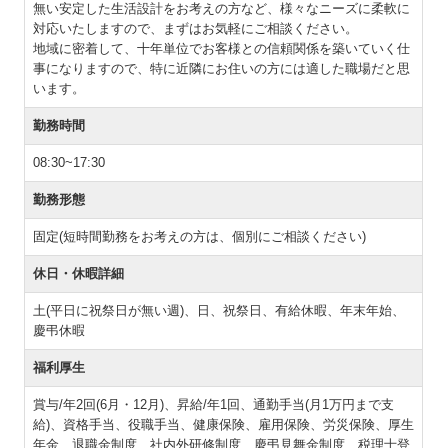
無い安定した生活設計をお考えの方など、様々なニーズに柔軟に
対応いたしますので、まずはお気軽にご相談ください。
地域に密着して、十年単位でお客様との信頼関係を築いていく仕
事になりますので、特に近隣にお住いの方には適した職場だと思
います。
勤務時間
08:30~17:30
勤務形態
固定(短時間勤務をお考えの方は、個別にご相談ください)
休日・休暇詳細
土(平日に祝祭日が無い週)、日、祝祭日、有給休暇、年末年始、
慶弔休暇
福利厚生
賞与/年2回(6月・12月)、昇給/年1回、通勤手当(月1万円まで支
給)、資格手当、役職手当、健康保険、雇用保険、労災保険、厚生
年金、退職金制度、社内外研修制度、慶弔見舞金制度、税理士登