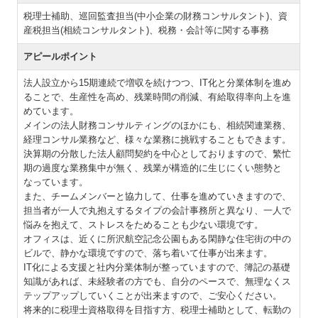
税理士補助、巡回監査担当(中小企業の財務コンサルタント)、資
産税担当(相続コンサルタント)、税務・会計等に関する事務
アピールポイント
法人設立から15期連続で増収を続けつつ、IT化と分業体制を進め
ることで、生産性を高め、残業時間の削減、有給取得率向上を進
めています。
メインの法人財務コンサルティングのほかにも、相続関連業務、
経理コンサル業務など、様々な業務に挑戦することもできます。
決算期の分散した法人顧問契約を中心としておりますので、繁忙
期の過度な業務集中が無く、残業が構造的に生じにくい態勢と
なっています。
また、チームメンバーと協力して、仕事を進めていきますので、
担当者が一人で丸抱えするタイプの会計事務所と異なり、一人で
悩みを抱えて、ストレスをためることも少ない環境です。
オフィスは、近くに所沢航空記念公園もある閑静な住宅街の中の
ビルで、静かな環境ですので、落ち着いて仕事が出来ます。
IT化による支援と社内分業体制が整っていますので、簿記の基礎
知識があれば、未経験者の方でも、自分のペースで、無理なくス
テップアップしていくことが出来ますので、ご安心ください。
将来的に税理士資格取得を目指す方、税理士補助として、転勤の