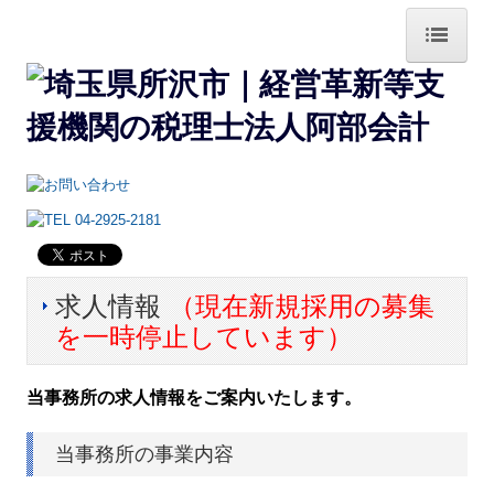
ホーム
阿部会計の特長
業務案内
法人の税務顧問
個人事業の税務顧問
求人情報
（現在新規採用の募集
を一時停止しています）
病院・診療所の皆様へ
経理業務自動化支援
当事務所の求人情報をご案内いたします。
経営革新等認定支援機関
当事務所の事業内容
相続税申告・相続対策