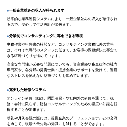
●
一般企業並みの収入が得られます
効率的な業務運営システムにより、一般企業並みの収入が確保され
るので、安心して生活設計が出来ます。
●
分業制でコンサルティングに専念できる環境
事務作業や申告書の検閲など、コンサルティング業務以外の業務
は、それぞれ専門のスタッフに任せて、お客様の課題解決に専念で
きる環境づくりを進めています。
高度な専門性が必要な問題についても、資産税部や審査役等の社内
専門家や、各分野の提携士業・提携企業のサポートを受けて、過度
なストレスを抱えない態勢づくりを進めています。
●
充実した研修システム
オンライン研修（動画、問題演習）や社内外の研修を通じて、税
務・会計に限らず、財務コンサルティングのための幅広い知識を習
得することが出来ます。
朝礼や月例会議の際には、提携企業のプロフェッショナルとの交流
を通じて、現場の最先端の知識にも触れることができます。