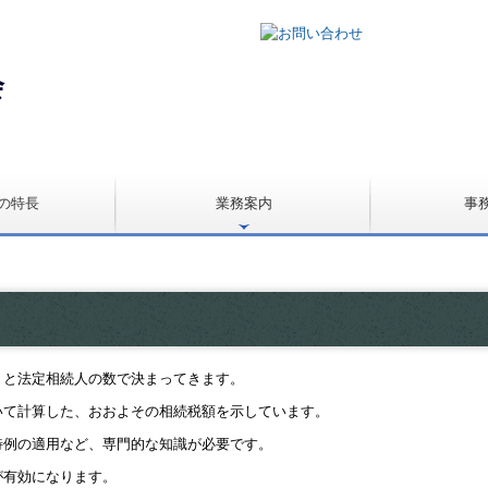
の特長
業務案内
事
法人の税務顧問
個人事業の税務顧問
病院・診療所の皆様へ
経理業務自動化支援
経営革新等認定支援機関
相続税申告・相続対策
よくある質問
）と法定相続人の数で決まってきます。
いて計算した、おおよその相続税額を示しています。
特例の適用など、専門的な知識が必要です。
が有効になります。