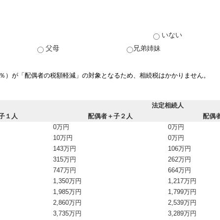
いない
父母
兄弟姉妹
0％）が「配偶者の税額軽減」の対象となるため、相続税はかかりません。
法定相続人
子１人
配偶者＋子２人
配偶
0万円
0万円
10万円
0万円
143万円
106万円
315万円
262万円
747万円
664万円
1,350万円
1,217万円
1,985万円
1,799万円
2,860万円
2,539万円
3,735万円
3,289万円