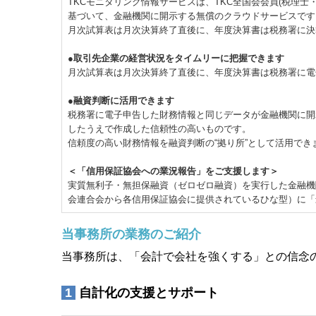
TKCモニタリング情報サービスは、TKC全国会会員(税理
基づいて、金融機関に開示する無償のクラウドサービスです
月次試算表は月次決算終了直後に、年度決算書は税務署に決
●取引先企業の経営状況をタイムリーに把握できます
月次試算表は月次決算終了直後に、年度決算書は税務署に電
●融資判断に活用できます
税務署に電子申告した財務情報と同じデータが金融機関に開
したうえで作成した信頼性の高いものです。
信頼度の高い財務情報を融資判断の“拠り所”として活用でき
＜「信用保証協会への業況報告」をご支援します＞
実質無利子・無担保融資（ゼロゼロ融資）を実行した金融機
会連合会から各信用保証協会に提供されているひな型）に「
当事務所の業務のご紹介
当事務所は、「会計で会社を強くする」との信念
1
自計化の支援とサポート