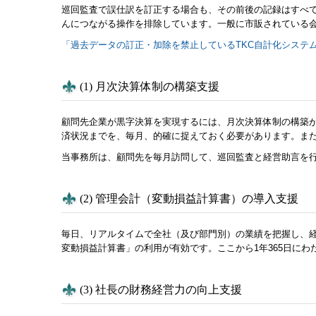
巡回監査で誤仕訳を訂正する場合も、その前後の記録はすべて
んにつながる操作を排除しています。一般に市販されている
「過去データの訂正・加除を禁止しているTKC自計化システ
(1) 月次決算体制の構築支援
顧問先企業が黒字決算を実現するには、月次決算体制の構築
済状況までを、毎月、的確に捉えておく必要があります。ま
当事務所は、顧問先を毎月訪問して、巡回監査と経営助言を
(2) 管理会計（変動損益計算書）の導入支援
毎日、リアルタイムで全社（及び部門別）の業績を把握し、経
変動損益計算書」の利用が有効です。ここから1年365日に
(3) 社長の財務経営力の向上支援