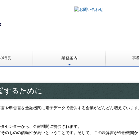
の特長
業務案内
事
法人の税務顧問
個人事業の税務顧問
病院・診療所の皆様へ
経理業務自動化支援
経営革新等認定支援機関
相続税申告・相続対策
よくある質問
援するために
算書や申告書を金融機関に電子データで提供する企業がどんどん増えています
ータセンターから、金融機関に提供されます。
書そのものの信頼性が高いということです。そして、この決算書が金融機関か