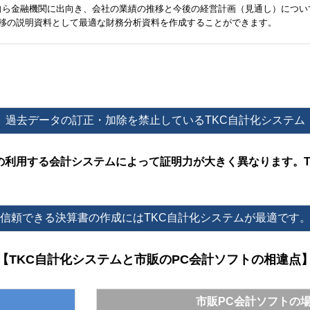
自ら金融機関に出向き、会社の業績の推移と今後の経営計画（見通し）につい
推移の説明資料として最適な財務分析資料を作成することができます。
過去データの訂正・加除を禁止しているTKC自計化システム
の利用する会計システムによって証明力が大きく異なります。T
信頼できる決算書の作成にはTKC自計化システムが最適です
【TKC自計化システムと市販のPC会計ソフトの相違点
市販PC会計ソフトの