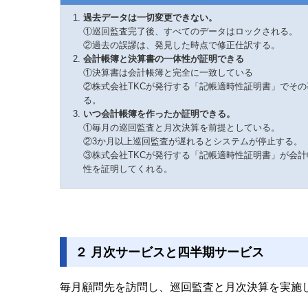
過去データは一切変更できない。
①巡回監査完了後、すべてのデータはロックされる。
②過去の誤謬は、発見した時点で修正仕訳する。
会計帳簿と決算書の一体性が証明できる
①決算書は会計帳簿と完全に一致している
②株式会社TKCが発行する「記帳適時性証明書」でそ
る。
いつ会計帳簿を作ったか証明できる。
①毎月の巡回監査と月次決算を前提としている。
②3か月以上巡回監査が遅れるとシステムが停止する。
③株式会社TKCが発行する「記帳適時性証明書」が会
性を証明してくれる。
２ 月次サービスと四半期サービス
毎月顧問先を訪問し、巡回監査と月次決算を実施