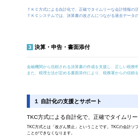
ＴＫＣ方式による自計化で、正確でタイムリーな会計情報の
ＴＫＣシステムでは、決算書の改ざんにつながる過去データ
3
決算・申告・書面添付
金融機関から信頼される決算書の作成を支援し、正しい税務
また、税理士法が定める書面添付により、税務署からの信頼
１
自計化の支援とサポート
TKC方式による自計化で、正確でタイムリ
TKC方式とは「改ざん禁止」ということです。TKCの会計
ことができなくなります。