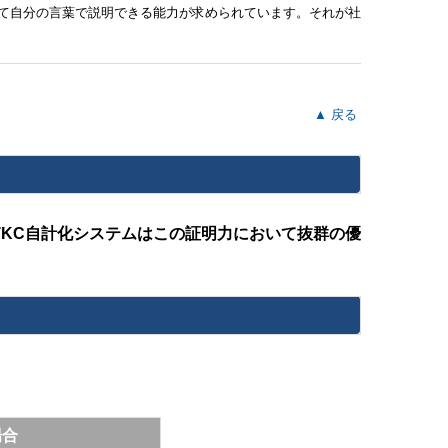
て自分の言葉で説明できる能力が求められています。それが社
▲ 戻る
KC自計化システムはこの証明力において抜群の優
。
】
場合