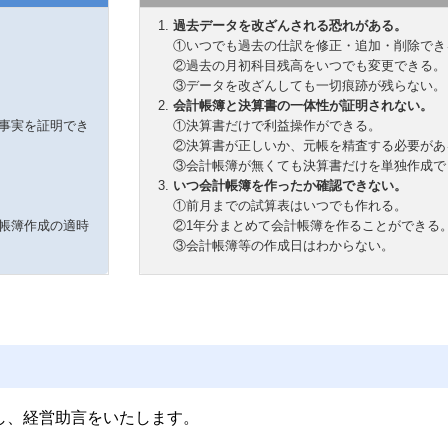
過去データを改ざんされる恐れがある。
①いつでも過去の仕訳を修正・追加・削除でき
②過去の月初科目残高をいつでも変更できる。
③データを改ざんしても一切痕跡が残らない。
会計帳簿と決算書の一体性が証明されない。
の事実を証明でき
①決算書だけで利益操作ができる。
②決算書が正しいか、元帳を精査する必要があ
③会計帳簿が無くても決算書だけを単独作成で
いつ会計帳簿を作ったか確認できない。
①前月までの試算表はいつでも作れる。
計帳簿作成の適時
②1年分まとめて会計帳簿を作ることができる
③会計帳簿等の作成日はわからない。
し、経営助言をいたします。