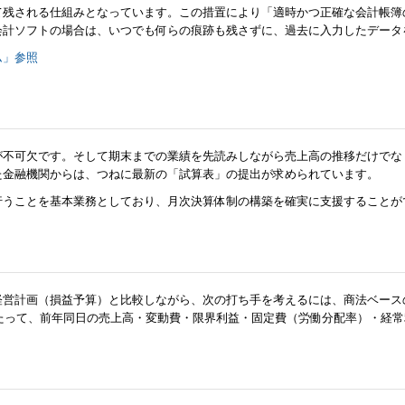
残される仕組みとなっています。この措置により「適時かつ正確な会計帳簿の
会計ソフトの場合は、いつでも何らの痕跡も残さずに、過去に入力したデータ
ム」参照
が不可欠です。そして期末までの業績を先読みしながら売上高の推移だけでな
た金融機関からは、つねに最新の「試算表」の提出が求められています。
行うことを基本業務としており、月次決算体制の構築を確実に支援することが
営計画（損益予算）と比較しながら、次の打ち手を考えるには、商法ベースの
わたって、前年同日の売上高・変動費・限界利益・固定費（労働分配率）・経