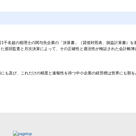
1万1千名超の税理士の関与先企業の「決算書」（貸借対照表、損益計算書）を
した巡回監査と月次決算によって、その正確性と適法性が検証された会計帳
類にも及び、これだけの精度と速報性を持つ中小企業の経営標は世界にも類を