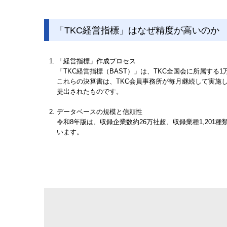
「TKC経営指標」はなぜ精度が高いのか
「経営指標」作成プロセス
「TKC経営指標（BAST）」
は、TKC全国会に所属する
これらの決算書は、TKC会員事務所が毎月継続して実施
提出されたものです。
データベースの規模と信頼性
令和8年版は、収録企業数約
26
万社超、収録業種
1,201
種
います。