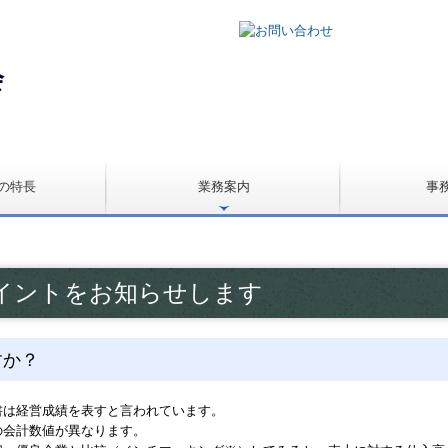
の特長
業務案内
事
法人の税務顧問
個人事業の税務顧問
病院・診療所の皆様へ
経理業務自動化支援
経営革新等認定支援機関
相続税申告・相続対策
よくある質問
イントをお知らせします
すか？
書は経営成績を表すと言われています。
の会計数値が異なります。