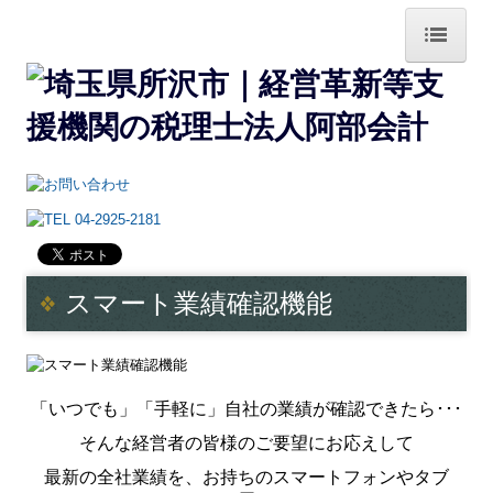
ホーム
阿部会計の特長
業務案内
法人の税務顧問
個人事業の税務顧問
スマート業績確認機能
病院・診療所の皆様へ
経理業務自動化支援
「いつでも」「手軽に」自社の業績が確認できたら･･･
経営革新等認定支援機関
そんな経営者の皆様のご要望にお応えして
最新の全社業績を、お持ちのスマートフォンやタブ
相続税申告・相続対策